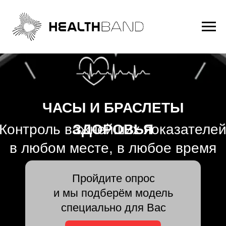
ЧАСЫ И БРАСЛЕТЫ
ЗДОРОВЬЯ
Контроль важнейших показателей
в любом месте, в любое время
Пройдите опрос
и мы подберём модель
специально для Вас
Начать
Длительность опроса 2 минуты
⦿ Гарантия 12
⦿ Помощь в подборе
месяцев
⦿ Персональный менеджер