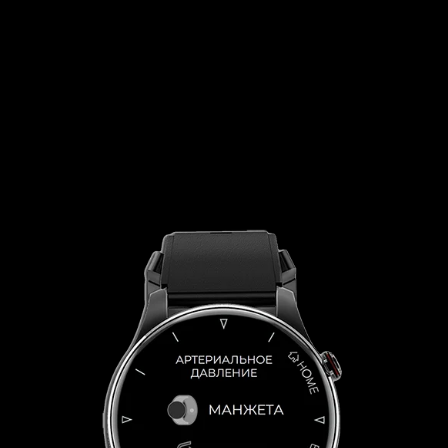
отклонения, вовремя принять меры и
избежать последствий
Смарт функции
Облегают управление смартфоном и
планшетом, экономят время и повышают
комфорт использования