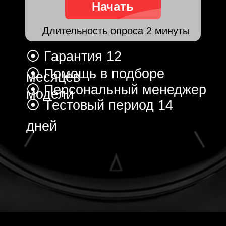
модели
⦿ Тестовый период 14
дней