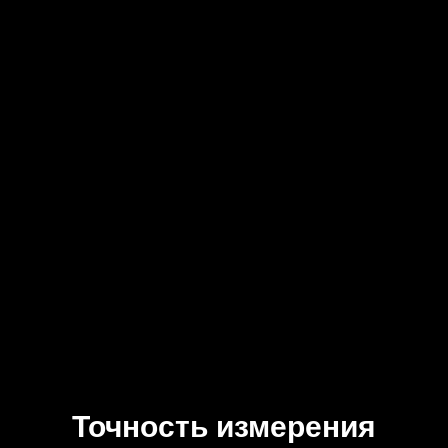
Фитнес функции
Помогут оставаться в форме и заниматься
спортом
Автоматические замеры
Обеспечивают постоянный и
непринуждённый контроль здоровья
Помощь в выборе и настройке часов
Менеджер поможет подобрать прибор
специально под ваши потребности
Точность измерения