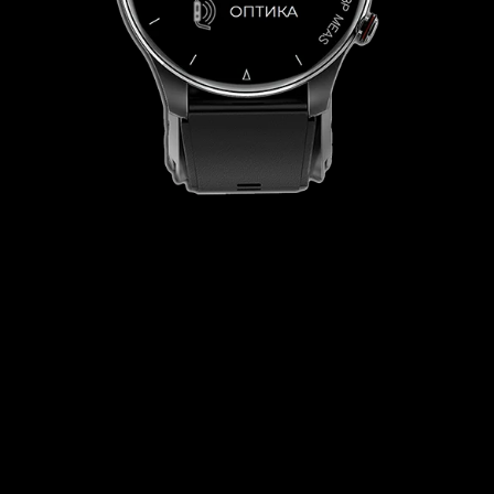
Гарантия и сервис
Если случай гарантийный, в течение 12
месяцев починим или заменим устройство
при возникновении поломки или
обнаружении брака
Дистанционный мониторинг
Забота о близких на расстоянии из любой
точки мира